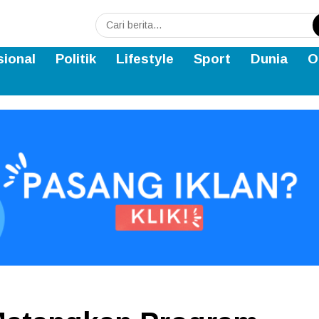
sional
Politik
Lifestyle
Sport
Dunia
O