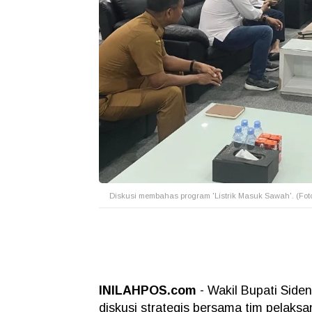
Diskusi membahas program 'Listrik Masuk Sawah'. (Fot
INILAHPOS.com
- Wakil Bupati Side
diskusi strategis bersama tim pelaksa