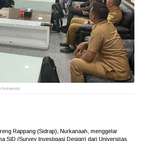
o:Sidrapkab)
nreng Rappang (Sidrap), Nurkanaah, menggelar
na SID (Survey Investigasi Design) dari Universitas