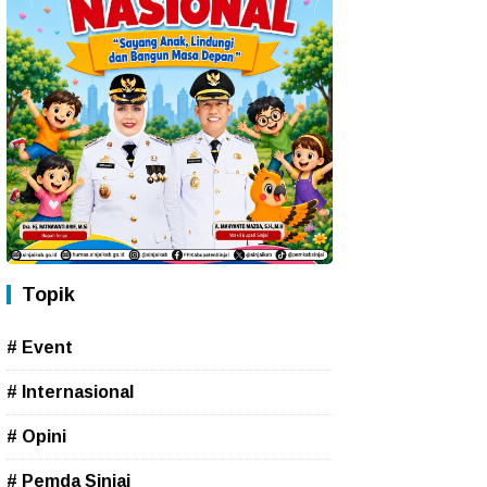
Topik
# Event
# Internasional
# Opini
# Pemda Sinjai