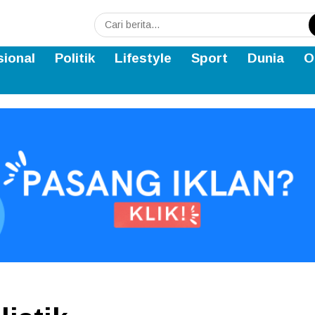
sional
Politik
Lifestyle
Sport
Dunia
O