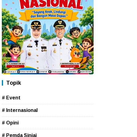
Topik
# Event
# Internasional
# Opini
# Pemda Sinjai