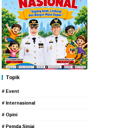
Topik
# Event
# Internasional
# Opini
# Pemda Sinjai