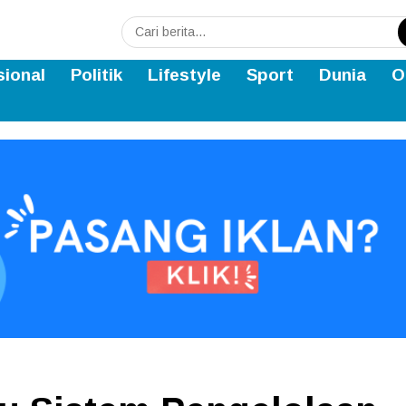
sional
Politik
Lifestyle
Sport
Dunia
O