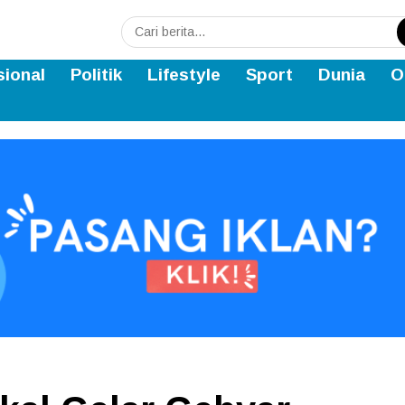
sional
Politik
Lifestyle
Sport
Dunia
O