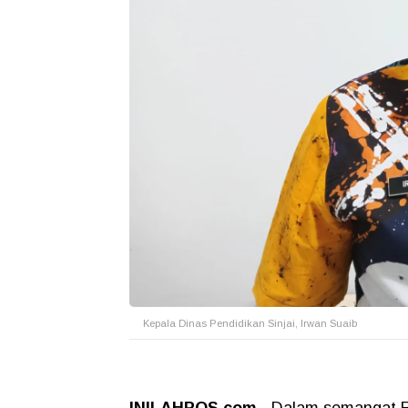
Kepala Dinas Pendidikan Sinjai, Irwan Suaib
INILAHPOS.com
- Dalam semangat R