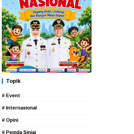
Topik
# Event
# Internasional
# Opini
# Pemda Sinjai